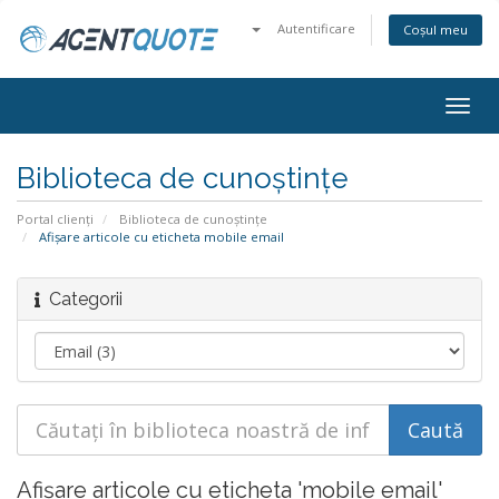
Autentificare
Coșul meu
Navi
Togg
Biblioteca de cunoștințe
Portal clienți
Biblioteca de cunoștințe
Afișare articole cu eticheta mobile email
Categorii
Afișare articole cu eticheta 'mobile email'