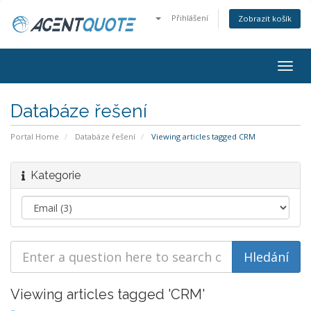
Přihlášení
Zobrazit košík
Togg
navig
Databáze řešení
Portal Home
Databáze řešení
Viewing articles tagged CRM
Kategorie
Viewing articles tagged 'CRM'