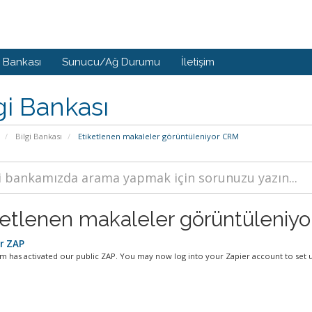
i Bankası
Sunucu/Ağ Durumu
İletişim
gi Bankası
Bilgi Bankası
Etiketlenen makaleler görüntüleniyor CRM
ketlenen makaleler görüntüleniyo
r ZAP
m has activated our public ZAP. You may now log into your Zapier account to set up