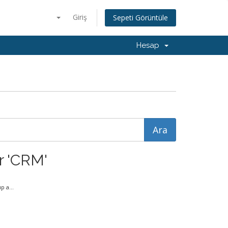
Giriş
Sepeti Görüntüle
Hesap
r 'CRM'
 a...