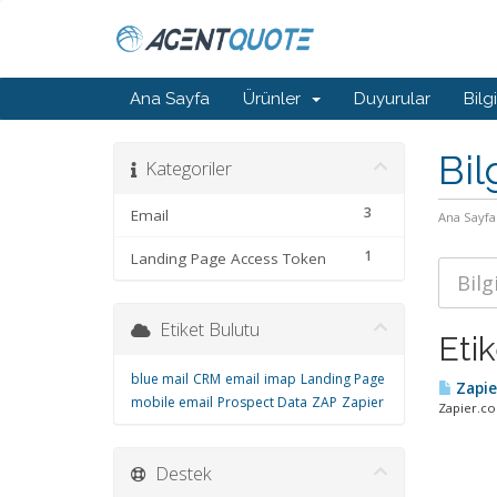
Ana Sayfa
Ürünler
Duyurular
Bilg
Bil
Kategoriler
3
Email
Ana Sayfa
1
Landing Page Access Token
Etiket Bulutu
Eti
blue mail
CRM
email
imap
Landing Page
Zapie
mobile email
Prospect Data
ZAP
Zapier
Zapier.co
Destek